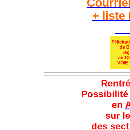
Courrie
+ liste
Cli
Félicita
de 
reç
au 
VOIE 
Rentr
Possibilit
en
A
sur l
des sect