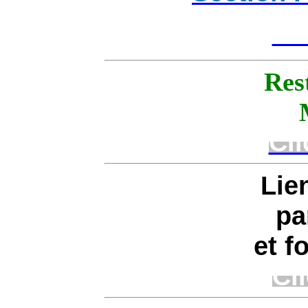
Cli
Res
Cli
Lie
pa
et f
Cli