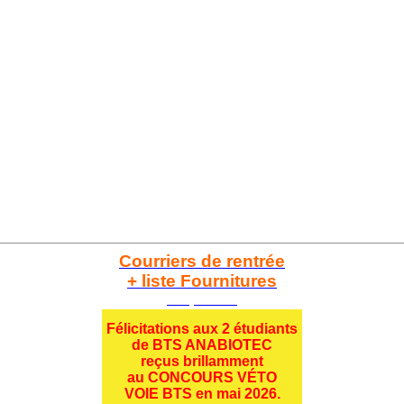
Courriers de rentrée
+ liste Fournitures
Cliquez ici
Félicitations aux 2 étudiants
de BTS ANABIOTEC
reçus brillamment
au CONCOURS VÉTO
VOIE BTS en mai 2026.