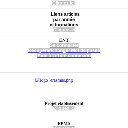
Cliquez ici
Liens articles
par année
et formations
Cliquez ici
ENT
Se connecter
Récupérer/changer Mot de passe
Aide à la 1ère connexion
Projet
établissement
Cli
quez
ici
PPMS