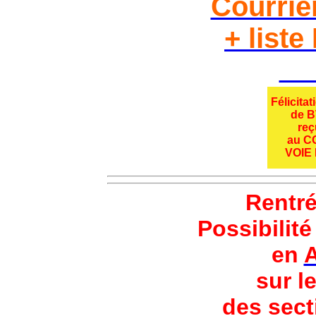
Courrie
+ liste
Cli
Félicita
de 
reç
au 
VOIE 
Rentr
Possibilit
en
A
sur l
des sect