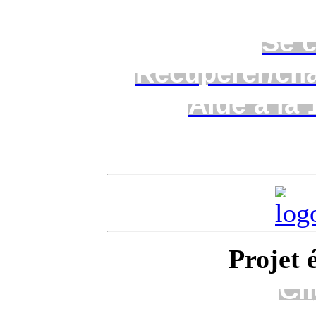
Se 
Récupérer/ch
Aide à la
Projet
é
Cli