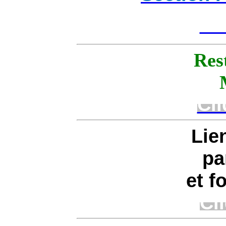
Cli
Res
Cli
Lie
pa
et f
Cli