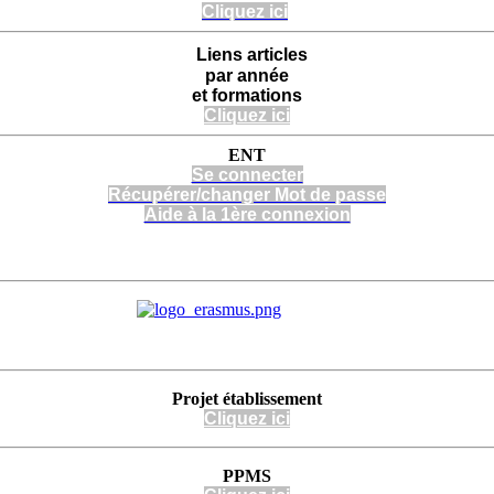
Cliquez ici
Liens articles
par année
et formations
Cliquez ici
ENT
Se connecter
Récupérer/changer Mot de passe
Aide à la 1ère connexion
Projet
établissement
Cli
quez
ici
PPMS