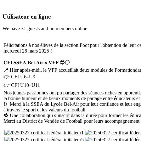
Utilisateur en ligne
We have 31 guests and no members online
Félicitations à nos élèves de la section Foot pour l'obtention de leur c
mercredi 26 mars 2025 !
𝐂𝐅𝐈 𝐒𝐒𝐄𝐀 𝐁𝐞𝐥-𝐀𝐢𝐫 𝐱 𝐕𝐅𝐅 🔵⚪️
📍 Hier après-midi, le VFF accueillait deux modules de Formationdan
👉 CFI U6–U9
👉 CFI U10–U11
Nos jeunes passionnés ont pu partager des séances riches en apprentis
la bonne humeur et de beaux moments de partage entre éducateurs et
👏 Merci à la SSEA du Lycée Bel-Air pour leur confiance et leur enga
à travers le sport et les valeurs du football.
🔁 Une collaboration qui s’inscrit dans la durée pour former les éduc
Merci au District de Vendée de Football pour leurs accompagnement.