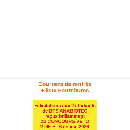
Courriers de rentrée
+ liste Fournitures
Cliquez ici
Félicitations aux 2 étudiants
de BTS ANABIOTEC
reçus brillamment
au CONCOURS VÉTO
VOIE BTS en mai 2026.