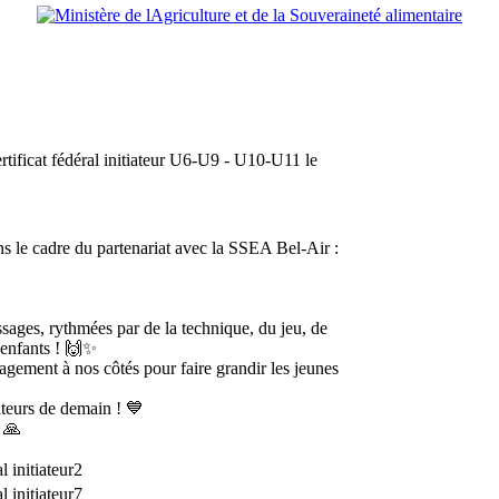
ertificat fédéral initiateur U6-U9 - U10-U11 le
s le cadre du partenariat avec la SSEA Bel-Air :
sages, rythmées par de la technique, du jeu, de
 enfants ! 🙌✨
gement à nos côtés pour faire grandir les jeunes
ateurs de demain ! 💙
 🙏