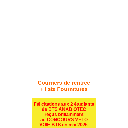
Courriers de rentrée
+ liste Fournitures
Cliquez ici
Félicitations aux 2 étudiants
de BTS ANABIOTEC
reçus brillamment
au CONCOURS VÉTO
VOIE BTS en mai 2026.