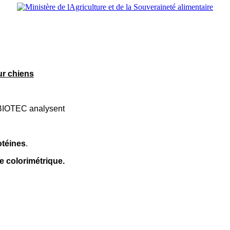
ur chiens
ABIOTEC analysent
otéines
.
 colorimétrique.