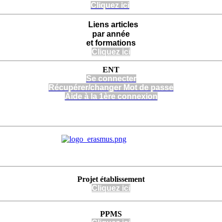
Cliquez ici
Liens articles
par année
et formations
Cliquez ici
ENT
Se connecter
Récupérer/changer Mot de passe
Aide à la 1ère connexion
Projet
établissement
Cli
quez
ici
PPMS