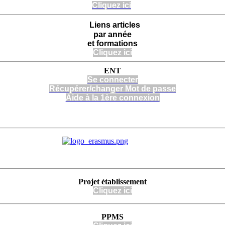
Cliquez ici
Liens articles
par année
et formations
Cliquez ici
ENT
Se connecter
Récupérer/changer Mot de passe
Aide à la 1ère connexion
Projet
établissement
Cli
quez
ici
PPMS