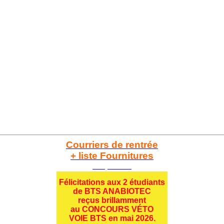
Courriers de rentrée
+ liste Fournitures
Cliquez ici
Félicitations aux 2 étudiants
de BTS ANABIOTEC
reçus brillamment
au CONCOURS VÉTO
VOIE BTS en mai 2026.