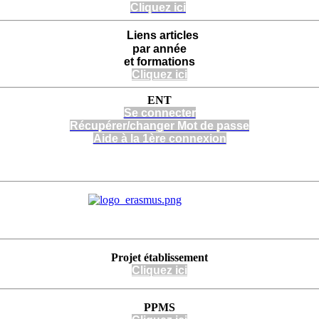
Cliquez ici
Liens articles
par année
et formations
Cliquez ici
ENT
Se connecter
Récupérer/changer Mot de passe
Aide à la 1ère connexion
Projet
établissement
Cli
quez
ici
PPMS