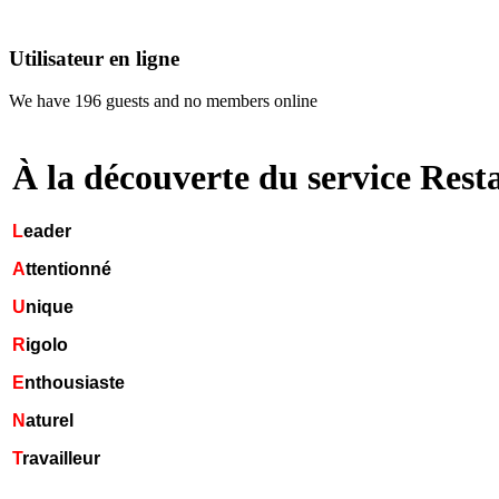
Utilisateur en ligne
We have 196 guests and no members online
À la découverte du service Rest
L
eader
A
ttentionné
U
nique
R
igolo
E
nthousiaste
N
aturel
T
ravailleur