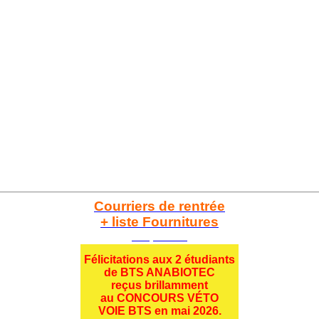
Courriers de rentrée
+ liste Fournitures
Cliquez ici
Félicitations aux 2 étudiants
de BTS ANABIOTEC
reçus brillamment
au CONCOURS VÉTO
VOIE BTS en mai 2026.