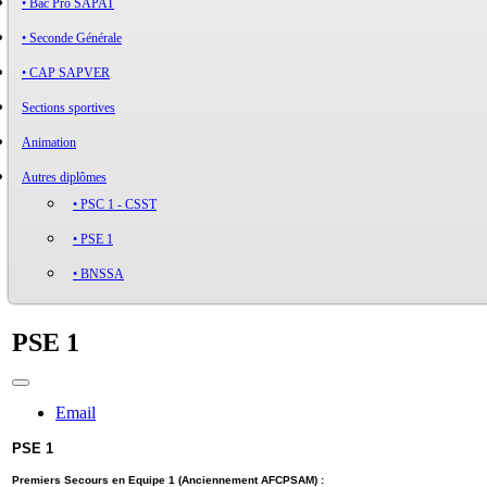
• Bac Pro SAPAT
• Seconde Générale
• CAP SAPVER
Sections sportives
Animation
Autres diplômes
• PSC 1 - CSST
• PSE 1
• BNSSA
PSE 1
Email
PSE 1
Premiers Secours en Equipe 1 (
Anciennement
AFCPSAM) :