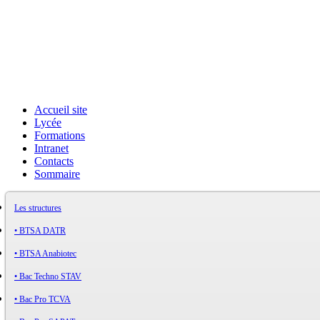
Accueil site
Lycée
Formations
Intranet
Contacts
Sommaire
Les structures
• BTSA DATR
• BTSA Anabiotec
• Bac Techno STAV
• Bac Pro TCVA